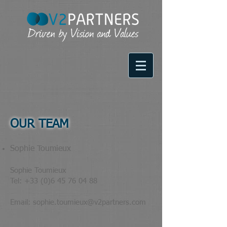
OUR TEAM
Sophie Toumieux
Sophie Toumieux
Tel: +33 (0)6 45 76 04 88
Email: sophie.toumieux@v2partners.com