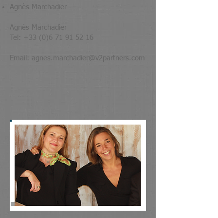
Agnès Marchadier
Agnès Marchadier
Tel: +33 (0)6 71 91 52 16
Email: agnes.marchadier@v2partners.com​